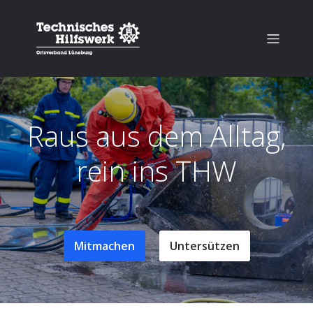
Raus aus dem Alltag,
rein ins THW
Mitmachen
Untersützen