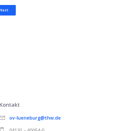
Next
Kontakt
ov-lueneburg@thw.de
04131 – 40054-0