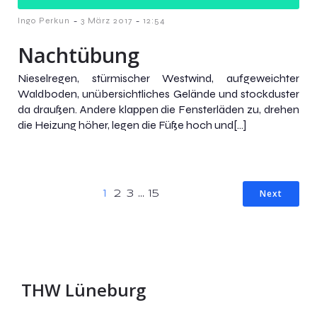
-
-
Ingo Perkun
3 März 2017
12:54
Nachtübung
Nieselregen, stürmischer Westwind, aufgeweichter
Waldboden, unübersichtliches Gelände und stockduster
da draußen. Andere klappen die Fensterläden zu, drehen
die Heizung höher, legen die Füße hoch und[…]
Next
1
2
3
…
15
THW Lüneburg