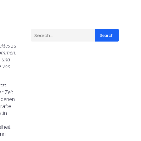
Search
ektes zu
ekommen.
n und
e-von-
tzt.
r Zeit
undenen
räfte
tin
lheit
ann