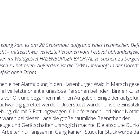
neburg kam es am 20.September aufgrund eines technischen Def
eicht – mittelschwer verletzte Personen vom Festival abhandeng
onen im Waldgebiet HASENBURGER BACHTAL zu suchen, zu berge
isch zu betreuen. Außerdem ist die THW Unterkunft in der Dorett
efekt ohne Strom.
men einer Alarmübung in den Hasenburger Wald in Marsch gese
eil verletzte orientierungslose Personen befinden. Binnen kurze
 vor Ort und begannen mit ihren Aufgaben. Einige der aufgef
ufwändig gerettet werden. Unterstützt wurden unsere Einsatzk
urg, die mit 3 Rettungswagen. 6 Helfer*innen und einer Notärz
waren bei dieser Lage die große räumliche Beengtheit der
ahrzeuge und Gerätschaften unmöglich machte. Die absolute Dunke
ie Arbeiten nur langsam in Gang kamen. Stück für Stück wurde d