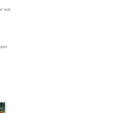
er war
 über