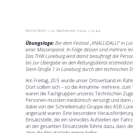
-
-
Malte Bahr
22 September 2024
13:44
Übungslage:
Bei dem Festival „KNALLIDALLI“ in Lü
einer Massenpanik. In Folge dessen sind mehrere l
Das THW Lüneburg wird damit beauftragt die Pers
bis zur Übergabe an den Rettungsdienst erstmedizin
Stern-Straße 1 in Lüneburg durch den technischen D
Am Freitag, 20.9. wurde unser Ortsverband im Rah
Dort sollten sich – so die Annahme- mehrere, zum T
waren die Fachgruppen unseres Technischen Zuges
Personen mussten medizinisch versorgt und dann a
dabei von der Schnelleinsatz-Gruppe des ASB Lüneb
angerückt waren. Eine besondere Herausforderung 
Einsatzstelle, die ein sinnvolles Aufstellen der F
an der gesamten Einsatzstelle führte dazu, dass d
aber die Einsatzstelle immer heller.