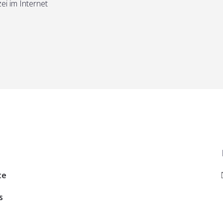
ei im Internet
te
s
n