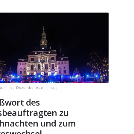
-
-
kun
25 Dezember 2021
11:53
ßwort des
sbeauftragten zu
hnachten und zum
reswechsel