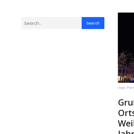
Search
Ingo Per
Gru
Ort
Wei
Jah