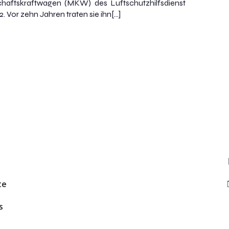
haftskraftwagen (MKW) des Luftschutzhilfsdienst
. Vor zehn Jahren traten sie ihn[…]
te
s
n