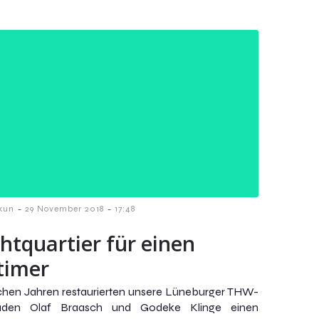
-
-
kun
29 November 2018
17:48
htquartier für einen
timer
ichen Jahren restaurierten unsere Lüneburger THW-
aden Olaf Braasch und Godeke Klinge einen