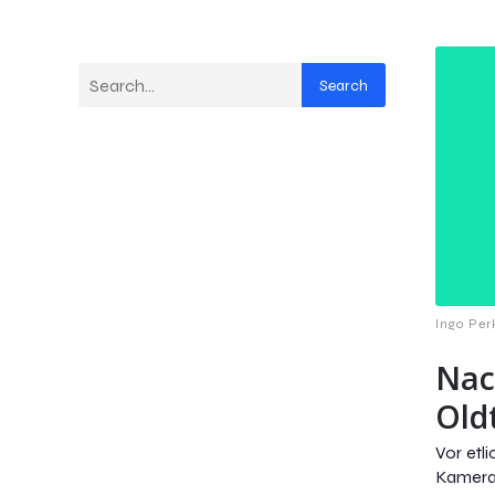
Search
Ingo Per
Nac
Old
Vor etl
Kamer