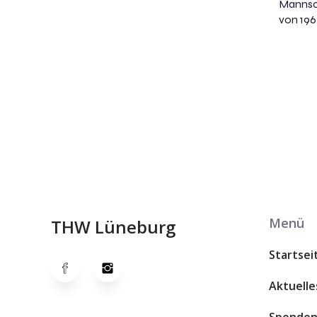
Mannsc
von 1962
Menü
THW Lüneburg
Startsei
Aktuelle
Spende