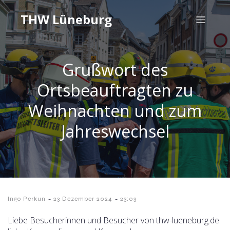
THW Lüneburg
Grußwort des
Ortsbeauftragten zu
Weihnachten und zum
Jahreswechsel
-
-
Ingo Perkun
23 Dezember 2024
23:03
Liebe Besucherinnen und Besucher von thw-lueneburg.de.