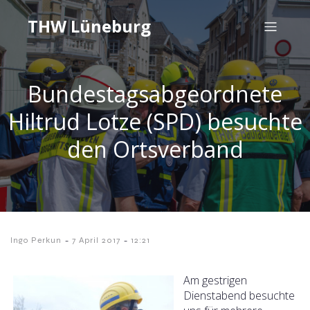
THW Lüneburg
Bundestagsabgeordnete
Hiltrud Lotze (SPD) besuchte
den Ortsverband
-
-
Ingo Perkun
7 April 2017
12:21
Am gestrigen
Dienstabend besuchte