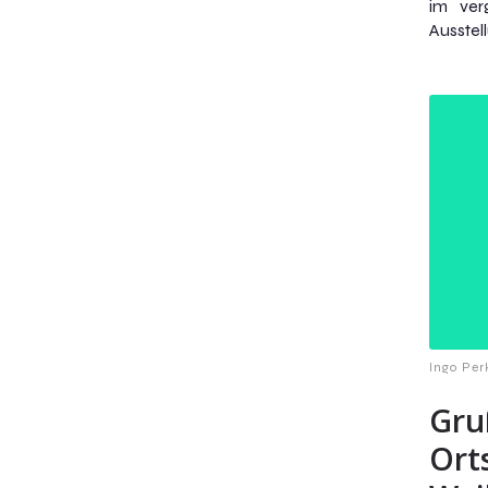
im ver
Ausstel
Ingo Per
Gru
Ort