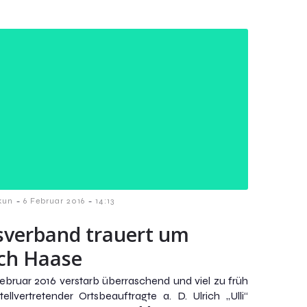
-
-
kun
6 Februar 2016
14:13
sverband trauert um
ich Haase
ebruar 2016 verstarb überraschend und viel zu früh
tellvertretender Ortsbeauftragte a. D. Ulrich „Ulli“