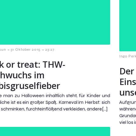
-
-
kun
31 Oktober 2015
23:27
Ingo Per
k or treat: THW-
Der
hwuchs im
Ein
bisgruselfieber
uns
e man zu Halloween inhaltlich steht, für Kinder und
iche ist es ein großer Spaß. Karneval im Herbst: sich
Aufgrun
g schminken, furchteinflößend verkleiden, andere[…]
währen
Grundau
viel los i