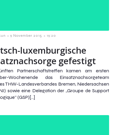
-
-
kun
9 November 2015
19:20
tsch-luxemburgische
satznachsorge gefestigt
nften Partnerschaftstreffen kamen am ersten
ber-Wochenende das Einsatznachsorgeteam
des THW-Landesverbandes Bremen, Niedersachsen
I) sowie eine Delegation der „Groupe de Support
ogique“ (GSP)[…]