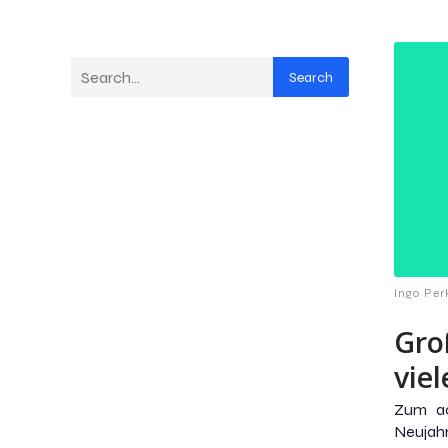
Search
Ingo Per
Gro
vie
Zum ac
Neujah