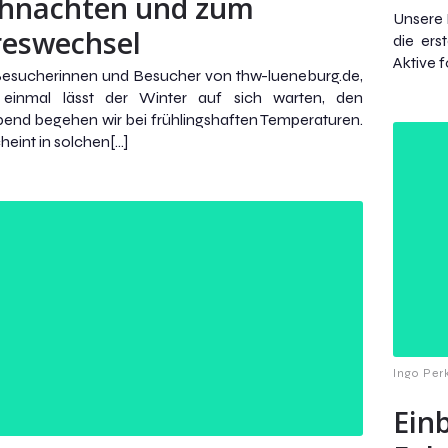
hnachten und zum
Unsere 
reswechsel
die er
Aktive 
Besucherinnen und Besucher von thw-lueneburg.de,
 einmal lässt der Winter auf sich warten, den
bend begehen wir bei frühlingshaften Temperaturen.
heint in solchen[…]
Ingo Per
Ein