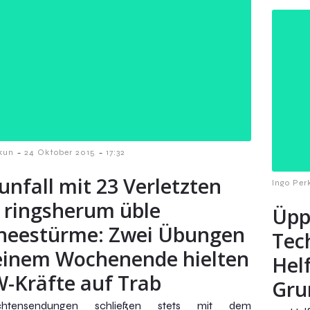
-
-
kun
24 Oktober 2015
17:32
unfall mit 23 Verletzten
Ingo Per
 ringsherum üble
Üpp
neestürme: Zwei Übungen
Tec
einem Wochenende hielten
Hel
-Kräfte auf Trab
Gru
ichtensendungen schließen stets mit dem