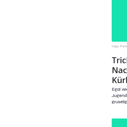
Ingo Per
Tric
Nac
Kür
Egal wi
Jugendl
gruseli