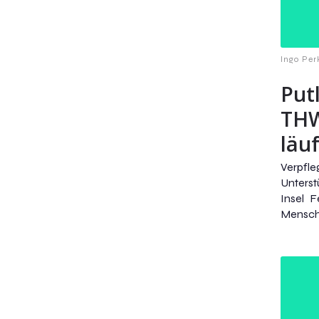
Ingo Per
Put
THW
läu
Verpfl
Unterst
Insel 
Mensche