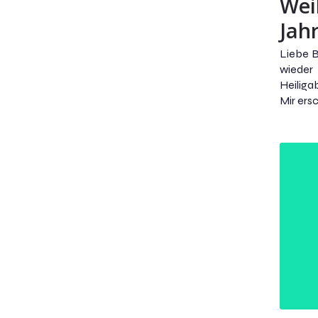
Wei
Jah
Liebe 
wieder
Heiliga
Mir ersc