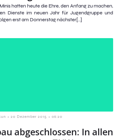
Minis hatten heute die Ehre, den Anfang zu machen,
sten Dienste im neuen Jahr für Jugendgruppe und
folgen erst am Donnerstag nächster[…]
-
-
kun
20 Dezember 2015
06:20
bau abgeschlossen: In allen