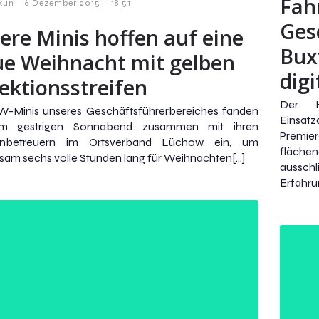
Fah
-
-
kun
6 Dezember 2015
18:51
Ges
ere Minis hoffen auf eine
Bux
ue Weihnacht mit gelben
digi
lektionsstreifen
Der H
W-Minis unseres Geschäftsführerbereiches fanden
Einsat
am gestrigen Sonnabend zusammen mit ihren
Premie
enbetreuern im Ortsverband Lüchow ein, um
fläch
am sechs volle Stunden lang für Weihnachten[…]
aussch
Erfahru