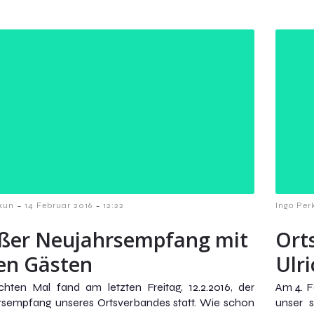
-
-
kun
14 Februar 2016
12:22
Ingo Per
ßer Neujahrsempfang mit
Ort
len Gästen
Ulr
hten Mal fand am letzten Freitag, 12.2.2016, der
Am 4. F
rsempfang unseres Ortsverbandes statt. Wie schon
unser s