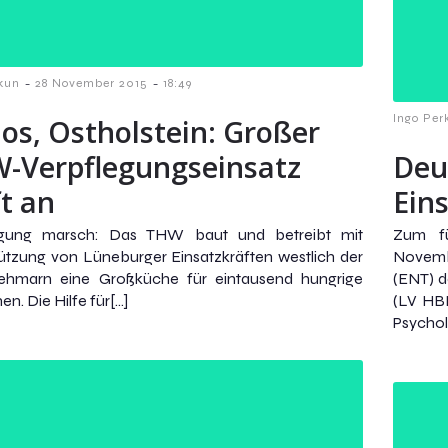
-
-
kun
28 November 2015
18:49
Ingo Per
los, Ostholstein: Großer
-Verpflegungseinsatz
Deu
ft an
Ein
egung marsch: Das THW baut und betreibt mit
Zum fü
ützung von Lüneburger Einsatzkräften westlich der
Novem
Fehmarn eine Großküche für eintausend hungrige
(ENT) 
n. Die Hilfe für[…]
(LV HBN
Psychol