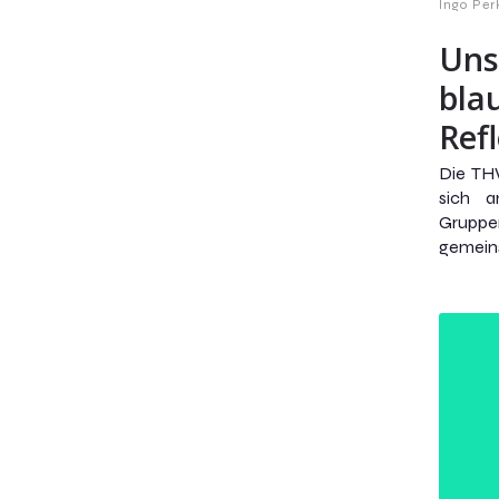
Ingo Per
Uns
bla
Ref
Die TH
sich 
Grupp
gemeins