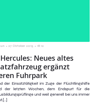
-
-
kun
27 Oktober 2015
18:12
 Hercules: Neues altes
satzfahrzeug ergänzt
eren Fuhrpark
d der Einsatztätigkeit im Zuge der Flüchtlingshilfe
d der letzten Wochen, dem Endspurt für die
sbildungsprüflinge und weil generell bei uns immer
st,[…]