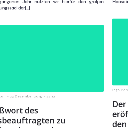
gangenen Jahr nutzten wir hierfür den großen
Haase im
lungssaal der[…]
Ingo Per
-
-
kun
23 Dezember 2015
22:12
Der 
ßwort des
erö
sbeauftragten zu
den