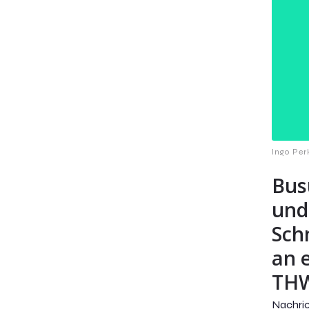
Ingo Per
Bus
und
Sch
an 
THW
Nachr