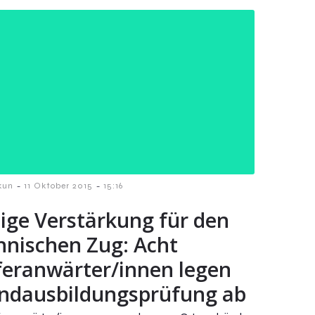
-
-
kun
11 Oktober 2015
15:16
ige Verstärkung für den
hnischen Zug: Acht
feranwärter/innen legen
ndausbildungsprüfung ab