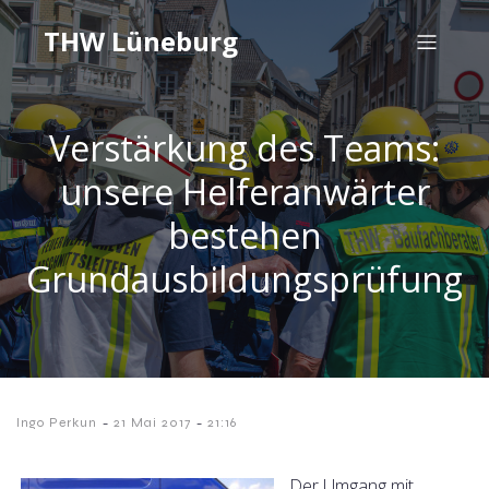
THW Lüneburg
Verstärkung des Teams:
unsere Helferanwärter
bestehen
Grundausbildungsprüfung
-
-
Ingo Perkun
21 Mai 2017
21:16
Der Umgang mit