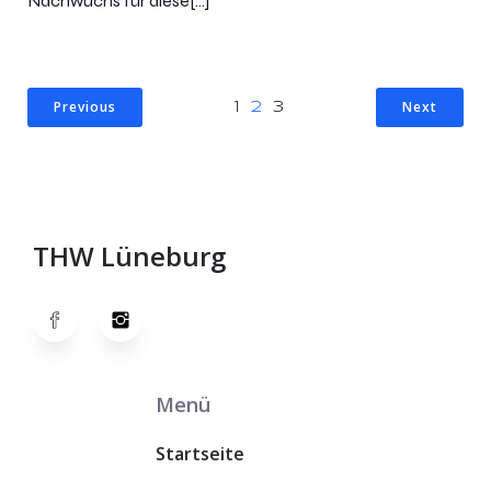
Nachwuchs für diese[…]
Previous
Next
1
2
3
THW Lüneburg
Menü
Startseite