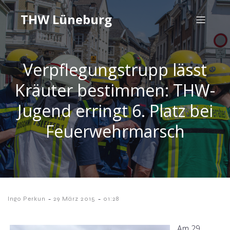
THW Lüneburg
Verpflegungstrupp lässt
Kräuter bestimmen: THW-
Jugend erringt 6. Platz bei
Feuerwehrmarsch
-
-
Ingo Perkun
29 März 2015
01:28
Am 29.