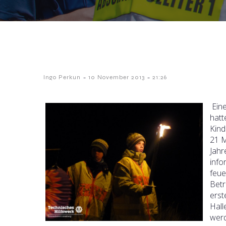
-
-
Ingo Perkun
10 November 2013
21:26
Eine
hatt
Kind
21 M
Jahr
info
feue
Betr
erst
Hall
wer