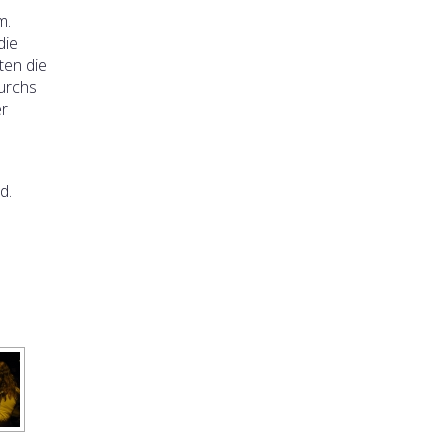
m.
die
ten die
durchs
er
d.