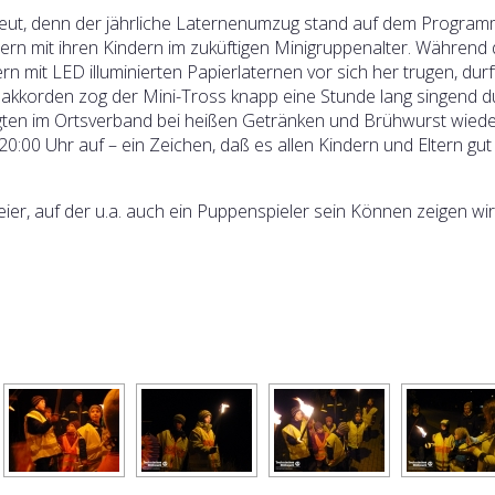
neut, denn der jährliche Laternenumzug stand auf dem Program
lern mit ihren Kindern im zuküftigen Minigruppenalter. Während 
ern mit LED illuminierten Papierlaternen vor sich her trugen, durf
enakkorden zog der Mini-Tross knapp eine Stunde lang singend 
ligten im Ortsverband bei heißen Getränken und Brühwurst wied
0:00 Uhr auf – ein Zeichen, daß es allen Kindern und Eltern gut
ier, auf der u.a. auch ein Puppenspieler sein Können zeigen wir