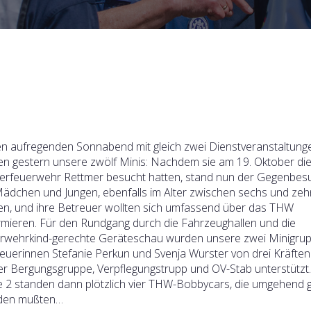
n aufregenden Sonnabend mit gleich zwei Dienstveranstaltung
en gestern unsere zwölf Minis: Nachdem sie am 19. Oktober di
erfeuerwehr Rettmer besucht hatten, stand nun der Gegenbes
ädchen und Jungen, ebenfalls im Alter zwischen sechs und zeh
en, und ihre Betreuer wollten sich umfassend über das THW
rmieren. Für den Rundgang durch die Fahrzeughallen und die
rwehrkind-gerechte Geräteschau wurden unsere zwei Minigru
euerinnen Stefanie Perkun und Svenja Wurster von drei Kräften
er Bergungsgruppe, Verpflegungstrupp und OV-Stab unterstützt.
e 2 standen dann plötzlich vier THW-Bobbycars, die umgehend 
den mußten…