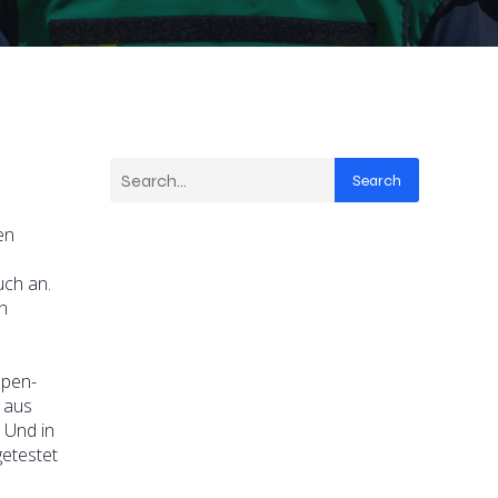
Search
en
e
uch an.
n
ppen-
 aus
 Und in
getestet