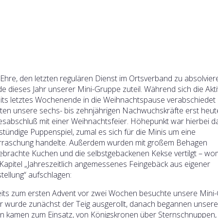
Ehre, den letzten regulären Dienst im Ortsverband zu absolvier
e dieses Jahr unserer Mini-Gruppe zuteil. Während sich die Akt
its letztes Wochenende in die Weihnachtspause verabschiedet 
rten unsere sechs- bis zehnjährigen Nachwuchskräfte erst heut
esabschluß mit einer Weihnachtsfeier. Höhepunkt war hierbei d
stündige Puppenspiel, zumal es sich für die Minis um eine
rraschung handelte. Außerdem wurden mit großem Behagen
ebrachte Kuchen und die selbstgebackenen Kekse vertilgt – wom
Kapitel „Jahreszeitlich angemessenes Feingebäck aus eigener
tellung“ aufschlagen:
its zum ersten Advent vor zwei Wochen besuchte unsere Mini
 wurde zunächst der Teig ausgerollt, danach begannen unser
n kamen zum Einsatz, von Königskronen über Sternschnuppen,