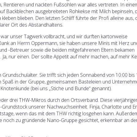
, Rentieren und nackten Fußsohlen war alles vertreten. In eine
f Backblechen ausgebreiteten Rohkekse mit Milch bepinseln, 
eben blieben. Den letzten Schliff führte der Profi alleine aus,
klarer Ort des Abstandhaltens.
war unser Tagwerk vollbracht, und wir durften kartonweise
Dank an Herrn Oppermann, sie haben unsere Minis mit Herz un
n und -Betreuer sowie die beiden mitgefahrenen Eltern bekamen
Ja, nur einen. Der sollte Appetit auf mehr machen, auf mehr Ke
m Grundschulalter. Sie trifft sich jeden Sonnabend von 10:00 bis
em Spaß in der Gruppe, gemeinsamen Basteleien und Unterneh
 Knotenkunde (bei uns „Stiche und Bunde“ genannt).
eder drei THW-Mikros durch den Ortsverband. Diese vierjährige
ke-Grundstock unserer Nachwuchseinheit. Finja, Charlotte und 
rtstage, wenn das mit dem THW richtig losgehen kann. Außerd
eine noch zu gründende Nano-Gruppe gesichtet, erkennbar an de