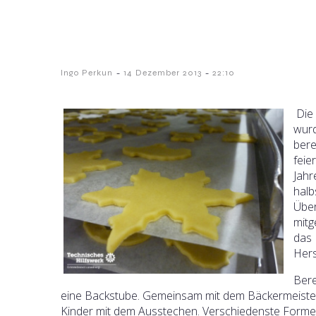
-
-
Ingo Perkun
14 Dezember 2013
22:10
Die 
wurd
bere
feie
Jahr
halb
Übe
mitg
das 
Hers
Bere
eine Backstube. Gemeinsam mit dem Bäckermeister
Kinder mit dem Ausstechen. Verschiedenste Forme