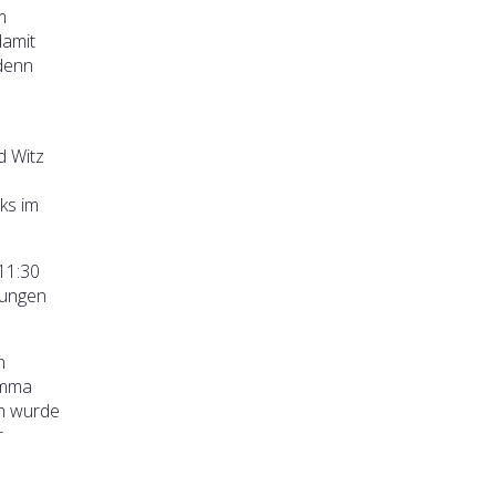
m
damit
 denn
d Witz
ks im
 11:30
mungen
n
Emma
em wurde
r