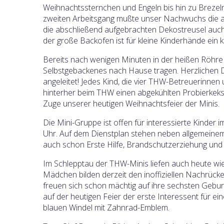
Weihnachtssternchen und Engeln bis hin zu Brezeln
zweiten Arbeitsgang mußte unser Nachwuchs die au
die abschließend aufgebrachten Dekostreusel auch kl
der große Backofen ist für kleine Kinderhände ein 
Bereits nach wenigen Minuten in der heißen Röhre 
Selbstgebackenes nach Hause tragen. Herzlichen 
angeleitet! Jedes Kind, die vier THW-Betreuerinne
hinterher beim THW einen abgekühlten Probierkeks. 
Zuge unserer heutigen Weihnachtsfeier der Minis.
Die Mini-Gruppe ist offen für interessierte Kinder i
Uhr. Auf dem Dienstplan stehen neben allgemein
auch schon Erste Hilfe, Brandschutzerziehung und
Im Schlepptau der THW-Minis liefen auch heute wi
Mädchen bilden derzeit den inoffiziellen Nachrüc
freuen sich schon mächtig auf ihre sechsten Gebu
auf der heutigen Feier der erste Interessent für 
blauen Windel mit Zahnrad-Emblem.