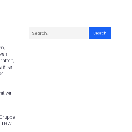
Search
en,
iven
hatten,
e ihren
as
it wir
-Gruppe
e THW-