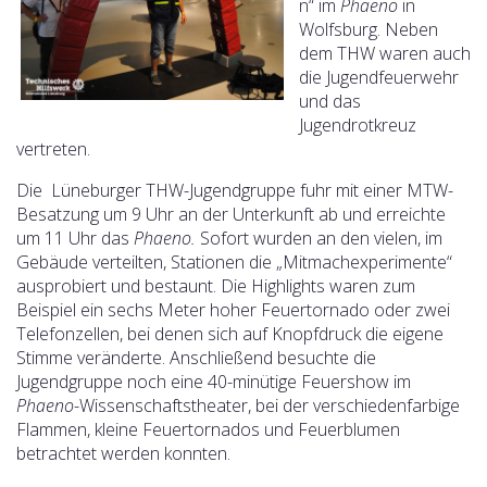
n“ im
Phaeno
in
Wolfsburg. Neben
dem THW waren auch
die Jugendfeuerwehr
und das
Jugendrotkreuz
vertreten.
Die Lüneburger THW-Jugendgruppe fuhr mit einer MTW-
Besatzung um 9 Uhr an der Unterkunft ab und erreichte
um 11 Uhr das
Phaeno.
Sofort wurden an den vielen, im
Gebäude verteilten, Stationen die „Mitmachexperimente“
ausprobiert und bestaunt. Die Highlights waren zum
Beispiel ein sechs Meter hoher Feuertornado oder zwei
Telefonzellen, bei denen sich auf Knopfdruck die eigene
Stimme veränderte.
Anschließend besuchte die
Jugendgruppe noch eine 40-minütige Feuershow im
Phaeno
-Wissenschaftstheater, bei der verschiedenfarbige
Flammen, kleine Feuertornados und Feuerblumen
betrachtet werden konnten.