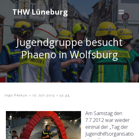
THW Lüneburg
Jugendgruppe besucht
Phaeno in Wolfsburg
-
-
Ingo Perkun
10 Juli 2012
22:45
Am Samstag den
7.7.2012 war wieder
einmal der „Tag der
Jugendhilfsorganisatio