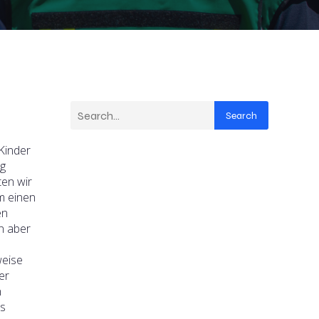
Search
Kinder
ng
ten wir
m einen
en
n aber
weise
er
n
ts