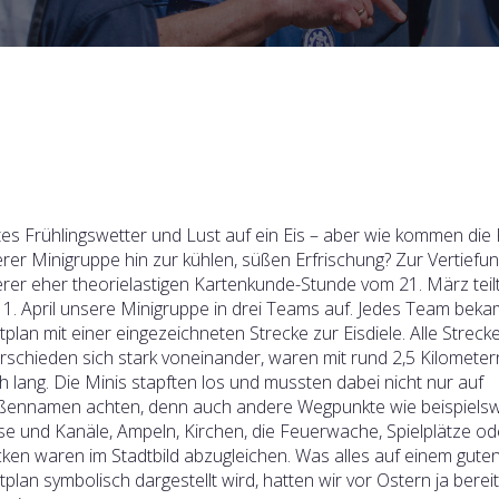
es Frühlingswetter und Lust auf ein Eis – aber wie kommen die 
rer Minigruppe hin zur kühlen, süßen Erfrischung? Zur Vertiefu
rer eher theorielastigen Kartenkunde-Stunde vom 21. März teil
1. April unsere Minigruppe in drei Teams auf. Jedes Team beka
tplan mit einer eingezeichneten Strecke zur Eisdiele. Alle Streck
rschieden sich stark voneinander, waren mit rund 2,5 Kilometer
ch lang. Die Minis stapften los und mussten dabei nicht nur auf
ßennamen achten, denn auch andere Wegpunkte wie beispiels
se und Kanäle, Ampeln, Kirchen, die Feuerwache, Spielplätze od
ken waren im Stadtbild abzugleichen. Was alles auf einem gute
tplan symbolisch dargestellt wird, hatten wir vor Ostern ja berei