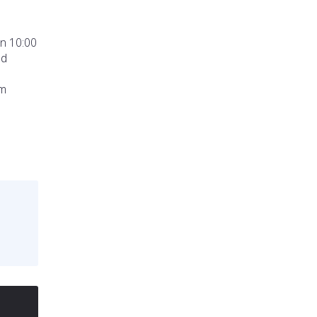
on 10:00
nd
um