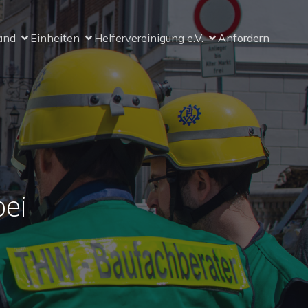
and
Einheiten
Helfervereinigung e.V.
Anfordern
ei