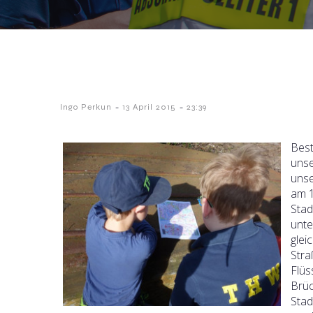
-
-
Ingo Perkun
13 April 2015
23:39
Best
unse
unse
am 1
Stad
unte
glei
Stra
Flüs
Brüc
Stad