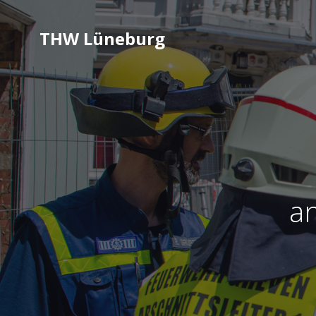
THW Lüneburg
a