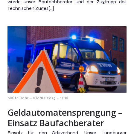
wurde unser Baufachberater und der Zugtrupp des
Technischen Zuges[…]
-
-
Malte Bahr
9 März 2023
17:19
Geldautomatensprengung –
Einsatz Baufachberater
Einsatz für den Ortsverband. Unser Lüneburger