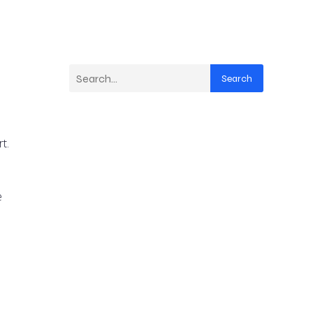
Search
t.
e