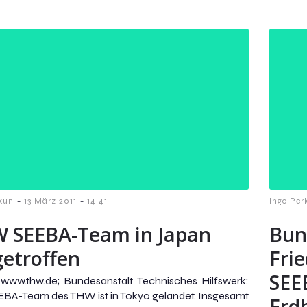
-
-
kun
13 März 2011
14:41
Ingo Per
 SEEBA-Team in Japan
Bun
getroffen
Fri
SEE
 www.thw.de; Bundesanstalt Technisches Hilfswerk:
BA-Team des THW ist in Tokyo gelandet. Insgesamt
Erd