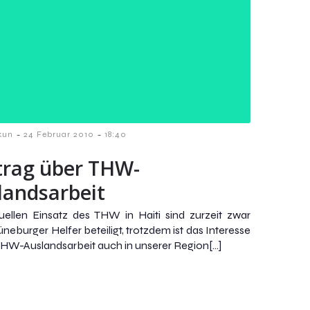
-
-
kun
24 Februar 2010
18:40
trag über THW-
landsarbeit
ellen Einsatz des THW in Haiti sind zurzeit zwar
neburger Helfer beteiligt, trotzdem ist das Interesse
THW-Auslandsarbeit auch in unserer Region[…]