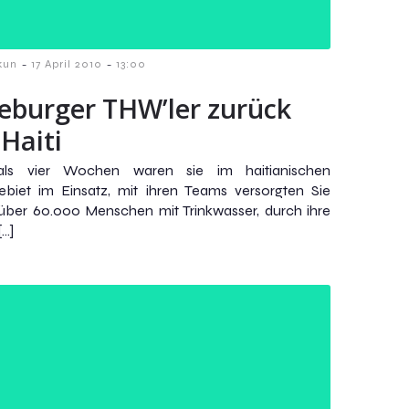
-
-
kun
17 April 2010
13:00
eburger THW’ler zurück
Haiti
ls vier Wochen waren sie im haitianischen
ebiet im Einsatz, mit ihren Teams versorgten Sie
 über 60.000 Menschen mit Trinkwasser, durch ihre
[…]