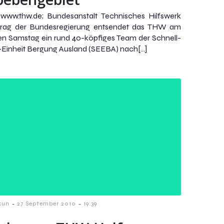
 www.thw.de; Bundesanstalt Technisches Hilfswerk
trag der Bundesregierung entsendet das THW am
n Samstag ein rund 40-köpfiges Team der Schnell-
-Einheit Bergung Ausland (SEEBA) nach[…]
-
-
kun
27 September 2010
19:39