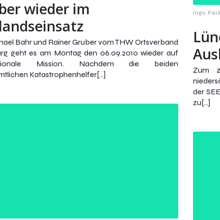
ber wieder im
Ingo Per
landseinsatz
Lün
chael Bahr und Rainer Gruber vom THW Ortsverband
Aus
rg geht es am Montag den 06.09.2010 wieder auf
nationale Mission. Nachdem die beiden
Zum zw
tlichen Katastrophenhelfer[…]
nieders
der SEE
zu[…]