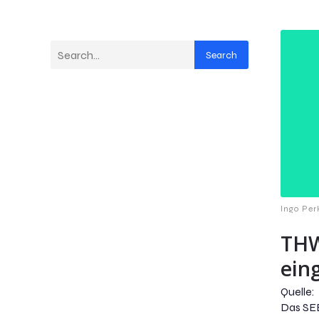
Search
Ingo Per
THW
ein
Quelle:
Das SEE