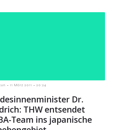
-
-
kun
11 März 2011
20:24
desinnenminister Dr.
edrich: THW entsendet
BA-Team ins japanische
bebengebiet