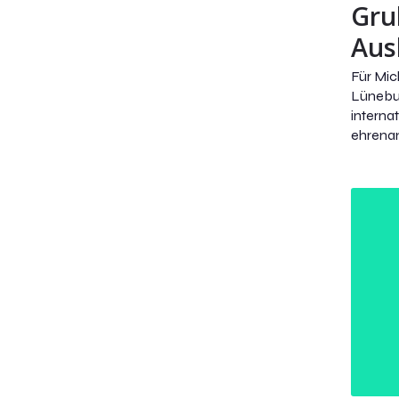
Gru
Aus
Für Mi
Lünebu
inter
ehrenam