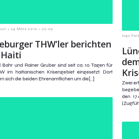
-
-
kun
24 März 2010
20:09
Ingo Per
eburger THW’ler berichten
Lün
 Haiti
dem
 Bahr und Rainer Gruber sind seit ca. 10 Tagen für
Kri
W im haitianischen Krisengebiet eingesetzt. Dort
 sich die beiden Ehrenamtlichen um die[…]
Zwei er
begebe
den 17
(Zugfüh