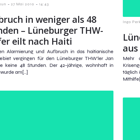
-
-
kun
27 Mai 2010
14:43
bruch in weniger als 48
Ingo Per
nden – Lüneburger THW-
Lün
er eilt nach Haiti
aus 
en Alarmierung und Aufbruch in das haitianische
gebiet vergingen für den Lüneburger THW‘ler Jan
Mehr a
ke keine 48 Stunden. Der 42-jährige, wohnhaft in
Kriseng
 wurde am[…]
täglich
Mithilfe