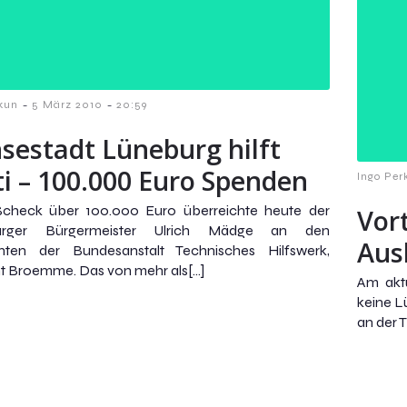
-
-
kun
5 März 2010
20:59
sestadt Lüneburg hilft
ti – 100.000 Euro Spenden
Ingo Per
Scheck über 100.000 Euro überreichte heute der
Vor
urger Bürgermeister Ulrich Mädge an den
Aus
enten der Bundesanstalt Technisches Hilfswerk,
t Broemme. Das von mehr als[…]
Am aktu
keine Lü
an der 