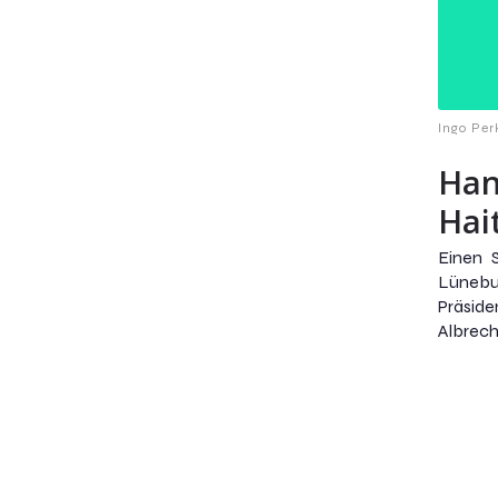
Ingo Per
Han
Hai
Einen 
Lüneb
Präsid
Albrech