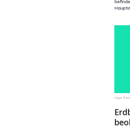
befinde
Hauptst
Ingo Per
Erd
beo