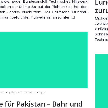
Lün
 www.thw.de; Bundesanstalt Technisches Hilfswerk
beben der Stärke 8,9 auf der Richterskala hat den
zur
ten Japans erschüttert. Das Pazifische Tsunami-
trum befürchtet Flutwellen im gesamten[…]
Michae
zweiwö
zurück
Schnel
Technis
-
-
kun
5 September 2010
23:28
fe für Pakistan – Bahr und