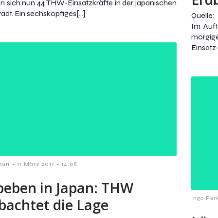
n sich nun 44 THW-Einsatzkräfte in der japanischen
adt. Ein sechsköpfiges[…]
Quelle:
Im Auf
morgige
Einsatz
-
-
kun
11 März 2011
14:08
beben in Japan: THW
Ingo Per
bachtet die Lage