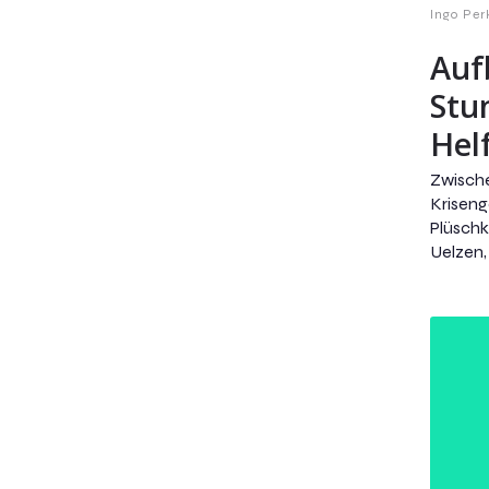
Ingo Per
Auf
Stu
Helf
Zwisch
Krisen
Plüsch
Uelzen,