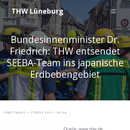
THW Lüneburg
Bundesinnenminister Dr.
Friedrich: THW entsendet
SEEBA-Team ins japanische
Erdbebengebiet
-
-
Ingo Perkun
11 März 2011
20:24
Quelle: www.thw.de;