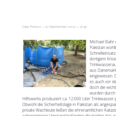
-
-
Ingo Perkun
27 September 2010
19:39
Michael Bahr 
Pakistan wohl
Schnelleinsat
dortigem Krise
Trinkwasserau
aus Dänemark 
eingewiesen.
es auch vor d
doch die wich
wurden durch 
Hilfswerks produziert ca. 12.000 Liter Trinkwasser
Obwohl die Sicherheitslage in Pakistan als angespan
private Wachleute ließen die ehrenamtlichen Katas
schwierigeren Umstand befanden die beiden das ex