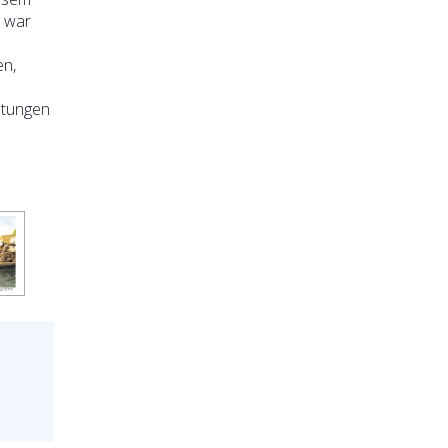
g war
en,
istungen