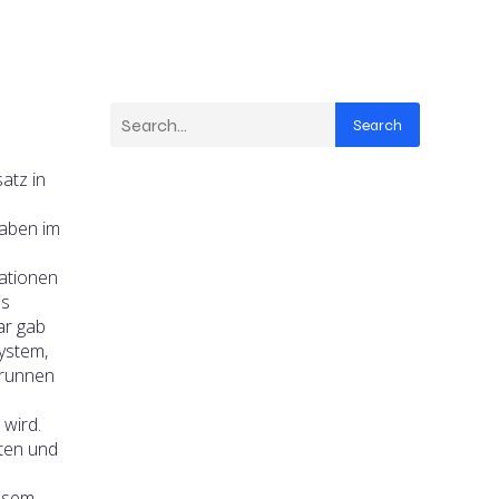
Search
atz in
haben im
ationen
ms
ar gab
ystem,
brunnen
 wird.
sten und
iesem