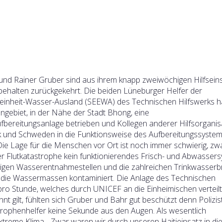
und Rainer Gruber sind aus ihrem knapp zweiwöchigen Hilfseins
behalten zurückgekehrt. Die beiden Lüneburger Helfer der
zeinheit-Wasser-Ausland (SEEWA) des Technischen Hilfswerks 
ngebiet, in der Nähe der Stadt Bhong, eine
fbereitungsanlage betrieben und Kollegen anderer Hilfsorganis
und Schweden in die Funktionsweise des Aufbereitungssyste
Die Lage für die Menschen vor Ort ist noch immer schwierig, zw
er Flutkatastrophe kein funktionierendes Frisch- und Abwassers
tigen Wasserentnahmestellen und die zahlreichen Trinkwasser
die Wassermassen kontaminiert. Die Anlage des Technischen
 pro Stunde, welches durch UNICEF an die Einheimischen verteilt
nt gilt, fühlten sich Gruber und Bahr gut beschützt denn Polizi
trophenhelfer keine Sekunde aus den Augen. Als wesentlich
treme Klima. „Zwar waren wir durch unseren Haitieinsatz in d