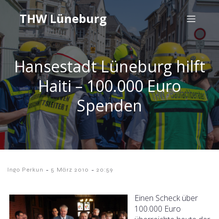
THW Lüneburg
Hansestadt Lüneburg hilft
Haiti – 100.000 Euro
Spenden
-
-
Ingo Perkun
5 März 2010
20:59
Einen Scheck über
100.000 Euro