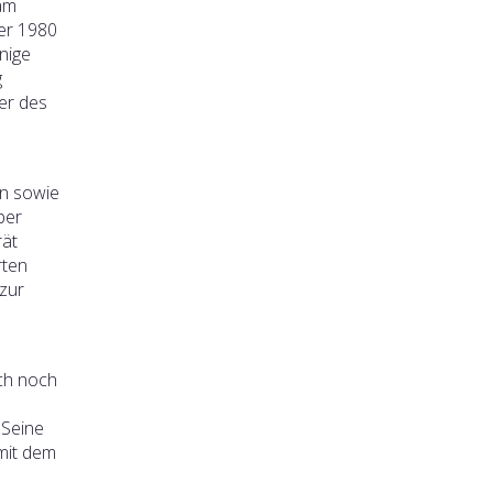
am
der 1980
nige
g
rer des
en sowie
ber
rät
rten
 zur
uch noch
 Seine
 mit dem