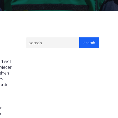
Search
er
d weil
 wieder
einen
es
wurde
ie
en