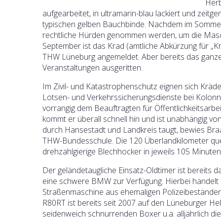
Herb
aufgearbeitet, in ultramarin-blau lackiert und zeitge
typischen gelben Bauchbinde. Nachdem im Sommer 
rechtliche Hürden genommen werden, um die Masch
September ist das Krad (amtliche Abkürzung für „Kra
THW Lüneburg angemeldet. Aber bereits das ganze
Veranstaltungen ausgeritten.
Im Zivil- und Katastrophenschutz eignen sich Kräder
Lotsen- und Verkehrssicherungsdienste bei Kolonnen
vorrangig dem Beauftragten für Öffentlichkeitsarbe
kommt er überall schnell hin und ist unabhängig von
durch Hansestadt und Landkreis taugt, bewies Braas
THW-Bundesschule. Die 120 Überlandkilometer quer
drehzahlgierige Blechhocker in jeweils 105 Minuten
Der geländetaugliche Einsatz-Oldtimer ist bereits
eine schwere BMW zur Verfügung. Hierbei handelt es 
Straßenmaschine aus ehemaligen Polizeibeständen s
R80RT ist bereits seit 2007 auf den Lüneburger Helf
seidenweich schnurrenden Boxer u.a. alljährlich di