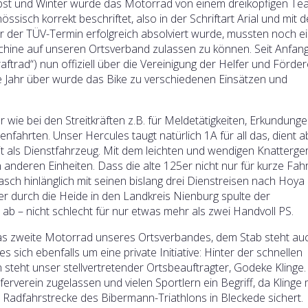
st und Winter wurde das Motorrad von einem dreiköpfigen Te
nössisch korrekt beschriftet, also in der Schriftart Arial und mit 
der TÜV-Termin erfolgreich absolviert wurde, mussten noch ei
ine auf unseren Ortsverband zulassen zu können. Seit Anfan
ftrad“) nun offiziell über die Vereinigung der Helfer und Förde
 Jahr über wurde das Bike zu verschiedenen Einsätzen und
 wie bei den Streitkräften z.B. für Meldetätigkeiten, Erkundung
fahrten. Unser Hercules taugt natürlich 1A für all das, dient a
it als Dienstfahrzeug. Mit dem leichten und wendigen Knatterge
 anderen Einheiten. Dass die alte 125er nicht nur für kurze Fah
ch hinlänglich mit seinen bislang drei Dienstreisen nach Hoya
 durch die Heide in den Landkreis Nienburg spulte der
 ab – nicht schlecht für nur etwas mehr als zwei Handvoll PS.
 das zweite Motorrad unseres Ortsverbandes, dem Stab steht a
sich ebenfalls um eine private Initiative: Hinter der schnellen
teht unser stellvertretender Ortsbeauftragter, Godeke Klinge.
erverein zugelassen und vielen Sportlern ein Begriff, da Klinge
e Radfahrstrecke des Bibermann-Triathlons in Bleckede sichert.