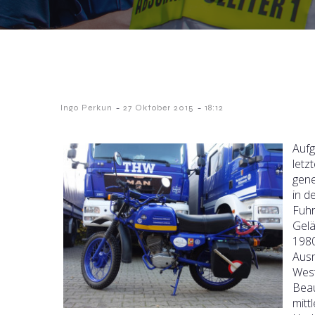
-
-
Ingo Perkun
27 Oktober 2015
18:12
Aufg
letz
gene
in d
Fuhr
Gelä
1980
Ausm
West
Beau
mitt