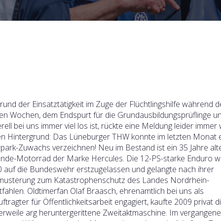
rund der Einsatztätigkeit im Zuge der Flüchtlingshilfe während d
ten Wochen, dem Endspurt für die Grundausbildungsprüflinge un
rell bei uns immer viel los ist, rückte eine Meldung leider immer
en Hintergrund: Das Lüneburger THW konnte im letzten Monat 
park-Zuwachs verzeichnen! Neu im Bestand ist ein 35 Jahre alt
nde-Motorrad der Marke Hercules. Die 12-PS-starke Enduro 
 auf die Bundeswehr erstzugelassen und gelangte nach ihrer
usterung zum Katastrophenschutz des Landes Nordrhein-
fahlen.
Oldtimerfan Olaf Braasch, ehrenamtlich bei uns als
ftragter für Öffentlichkeitsarbeit engagiert, kaufte 2009 privat d
lerweile arg heruntergerittene Zweitaktmaschine. Im vergangen