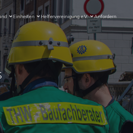
and
Einheiten
Helfervereinigung e.V.
Anfordern
s