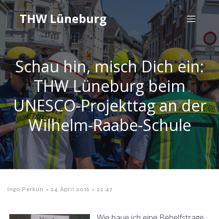
THW Lüneburg
Schau hin, misch Dich ein:
THW Lüneburg beim
UNESCO-Projekttag an der
Wilhelm-Raabe-Schule
-
-
Ingo Perkun
24 April 2016
22:47
Wie baue ich eine Behelfstrage