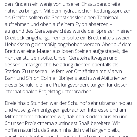
den Kindern ein wenig von unserer Einsatzbandbreite
näher zu bringen: Mit dem hydraulischen Rettungsspreizer
als Greifer sollten die Sechstklässler einen Tennisball
aufnehmen und oben auf einem Pylon absetzen –
aufgrund des Gerätegewichtes wurde der Spreizer in einen
Dreibock eingehängt. Ferner sollte ein Brett mittels zweier
Hebekissen gleichmäßig angehoben werden. Aber auf dem
Brett war eine Mauer aus losen Steinen aufgestapelt, die
nicht einstürzen sollte. Unser Gerätekraftwagen und
dessen umfangreiche Beladung dienten ebenfalls als
Station. Zu unseren Helfern vor Ort zählten mit Marvin
Bahr und Simon Collmar übrigens auch zwei Abiturienten
dieser Schule, die ihre Prüfungsvorbereitungen für diesen
internationalen Projekttag unterbrachen.
Dreieinhalb Stunden war der Schulhof sehr ultramarin-blau
und wuselig. Am entgegen gebrachten Interesse und am
Mitmacheifer erkannten wir, daß den Kindern aus 6b und
6c unser Projektthema zumindest Spaß bereitete. Wir
hoffen natürlich, daß auch inhaltlich viel hängen bleibt,
damit sie zukünftig hinschauen und sich einmischen, wenn