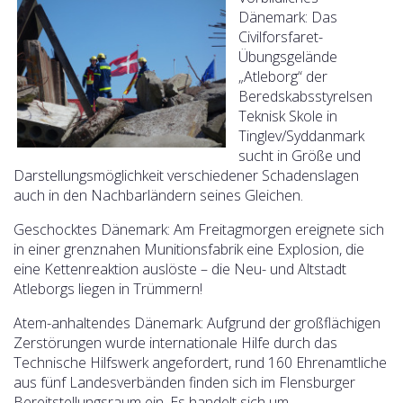
Dänemark: Das
Civilforsfaret-
Übungsgelände
„Atleborg“ der
Beredskabsstyrelsen
Teknisk Skole in
Tinglev/Syddanmark
sucht in Größe und
Darstellungsmöglichkeit verschiedener Schadenslagen
auch in den Nachbarländern seines Gleichen.
Geschocktes Dänemark: Am Freitagmorgen ereignete sich
in einer grenznahen Munitionsfabrik eine Explosion, die
eine Kettenreaktion auslöste – die Neu- und Altstadt
Atleborgs liegen in Trümmern!
Atem-anhaltendes Dänemark: Aufgrund der großflächigen
Zerstörungen wurde internationale Hilfe durch das
Technische Hilfswerk angefordert, rund 160 Ehrenamtliche
aus fünf Landesverbänden finden sich im Flensburger
Bereitstellungsraum ein. Es handelt sich um