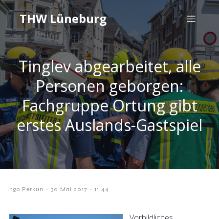
THW Lüneburg
Tinglev abgearbeitet, alle
Personen geborgen:
Fachgruppe Ortung gibt
erstes Auslands-Gastspiel
-
-
Ingo Perkun
30 Mai 2017
11:44
Vorbildliches