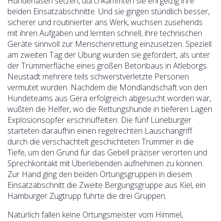
Hundenasen setzen, durchkämmten sie ehrgeizig ihre
beiden Einsatzabschnitte. Und sie gingen stündlich besser,
sicherer und routinierter ans Werk, wuchsen zusehends
mit ihren Aufgaben und lernten schnell, ihre technischen
Geräte sinnvoll zur Menschenrettung einzusetzen. Speziell
am zweiten Tag der Übung wurden sie gefordert, als unter
der Trümmerfläche eines großen Betonbaus in Atleborgs
Neustadt mehrere teils schwerstverletzte Personen
vermutet wurden. Nachdem die Mondlandschaft von den
Hundeteams aus Gera erfolgreich abgesucht worden war,
wußten die Helfer, wo die Rettungshunde in tieferen Lagen
Explosionsopfer erschnüffelten. Die fünf Lüneburger
starteten daraufhin einen regelrechten Lauschangriff
durch die verschachtelt geschichteten Trümmer in die
Tiefe, um den Grund für das Gebell präziser verorten und
Sprechkontakt mit Überlebenden aufnehmen zu können.
Zur Hand ging den beiden Ortungsgruppen in diesem
Einsatzabschnitt die Zweite Bergungsgruppe aus Kiel, ein
Hamburger Zugtrupp führte die drei Gruppen.
Natürlich fallen keine Ortungsmeister vom Himmel,