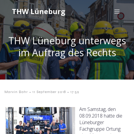
THW Lüneburg
THW Lüneburg unterwegs
im Auftrag des Rechts
-
-
Marvin Bahr
11 September 2018
17:59
Am Samstag, den
08.09.2018 hatte die
Lüneburger
Fachgruppe Ortung