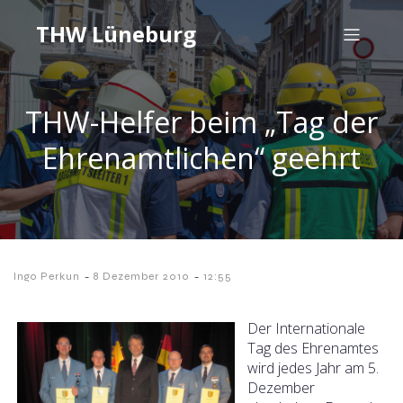
THW Lüneburg
THW-Helfer beim „Tag der
Ehrenamtlichen“ geehrt
-
-
Ingo Perkun
8 Dezember 2010
12:55
Der Internationale
Tag des Ehrenamtes
wird jedes Jahr am 5.
Dezember