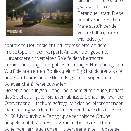
alljährliche Lüneburger
„Salzsau-Cup de
Petanque“ statt. Diese
bereits zum zehnten
Male stattfindende
Veranstaltung lockte
wie jedes Jahr
zahlreiche Boulespieler und Interessierte an dem
Freizeitsport in den Kurpark. An über den gesamten
Kurparkbereich verteilten Spielfeldern herrschte
Turnierstimmung. Dort galt es mit ruhiger Hand und gutem
Wurf die stählernen Boulekugeln möglichst dichter als die
anderen Teams an die kleine Kugel (das sogenannte
Schweinchen) heranzuwerfen.
Neben einer ruhigen Hand und einem guten Auge, bedarf
das Spiel auch guter Sichtverhältnisse. Genau hier war der
Ortsverband Lüneburg gefragt. Mit der hereinbrechenden
Dämmerung wurden die spannenden Finale des Cups bis
21:30 Uhr durch die Fachgruppe technische Ortung
ausgeleuchtet. Zum Einsatz kam neben klassischen
Scheinwerfern auch unser Hubert genannter Hubsteiger,