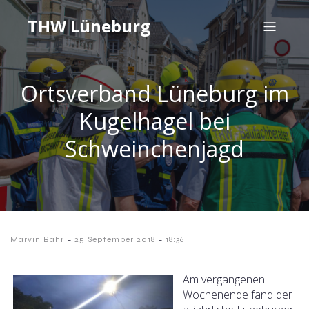
THW Lüneburg
Ortsverband Lüneburg im
Kugelhagel bei
Schweinchenjagd
-
-
Marvin Bahr
25 September 2018
18:36
Am vergangenen
Wochenende fand der