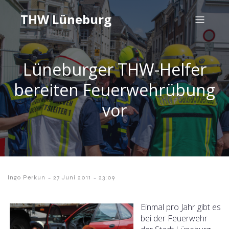
THW Lüneburg
Lüneburger THW-Helfer
bereiten Feuerwehrübung
vor
-
-
Ingo Perkun
27 Juni 2011
23:09
Einmal pro Jahr gibt es
bei der Feuerwehr