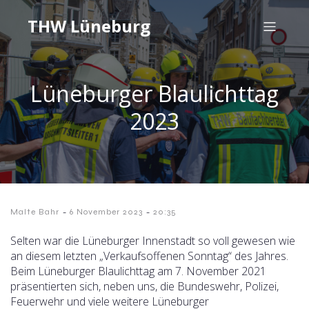
THW Lüneburg
Lüneburger Blaulichttag
2023
-
-
Malte Bahr
6 November 2023
20:35
Selten war die Lüneburger Innenstadt so voll gewesen wie
an diesem letzten „Verkaufsoffenen Sonntag“ des Jahres.
Beim Lüneburger Blaulichttag am 7. November 2021
präsentierten sich, neben uns, die Bundeswehr, Polizei,
Feuerwehr und viele weitere Lüneburger