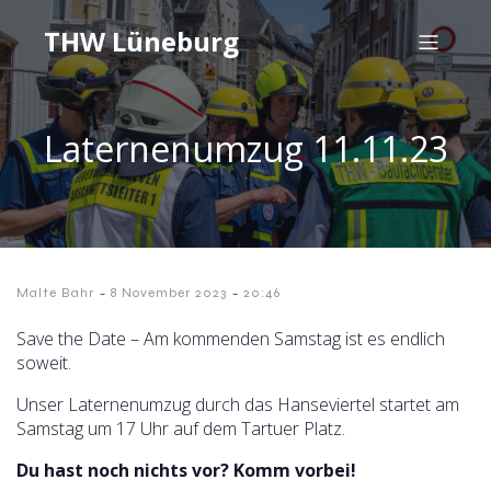
THW Lüneburg
Laternenumzug 11.11.23
-
-
Malte Bahr
8 November 2023
20:46
Save the Date – Am kommenden Samstag ist es endlich
soweit.
Unser Laternenumzug durch das Hanseviertel startet am
Samstag um 17 Uhr auf dem Tartuer Platz.
Du hast noch nichts vor? Komm vorbei!