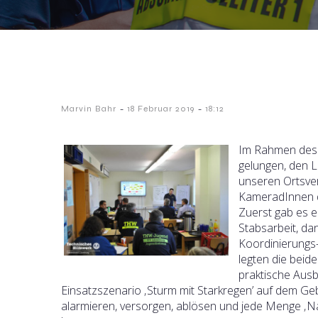
-
-
Marvin Bahr
18 Februar 2019
18:12
Im Rahmen des 
gelungen, den L
unseren Ortsve
KameradInnen d
Zuerst gab es e
Stabsarbeit, d
Koordinierungs
legten die bei
praktische Aus
Einsatzszenario ‚Sturm mit Starkregen’ auf dem Geb
alarmieren, versorgen, ablösen und jede Menge ‚N