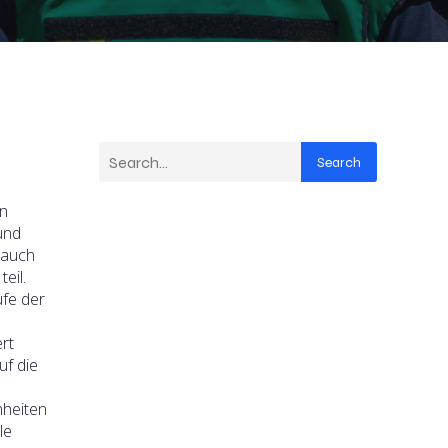
Search
en
und
 auch
eil.
ufe der
rt
f die
nheiten
le