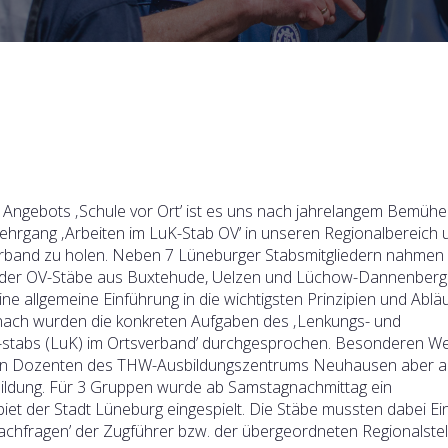
Angebots ‚Schule vor Ort’ ist es uns nach jahrelangem Bemüh
ehrgang ‚Arbeiten im LuK-Stab OV’ in unseren Regionalbereich 
rband zu holen. Neben 7 Lüneburger Stabsmitgliedern nahmen
er OV-Stäbe aus Buxtehude, Uelzen und Lüchow-Dannenberg t
ine allgemeine Einführung in die wichtigsten Prinzipien und Ablä
anach wurden die konkreten Aufgaben des ‚Lenkungs- und
-stabs (LuK) im Ortsverband’ durchgesprochen. Besonderen We
den Dozenten des THW-Ausbildungszentrums Neuhausen aber au
bildung. Für 3 Gruppen wurde ab Samstagnachmittag ein
iet der Stadt Lüneburg eingespielt. Die Stäbe mussten dabei Ei
achfragen’ der Zugführer bzw. der übergeordneten Regionalstel