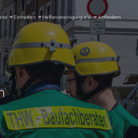
and
Einheiten
Helfervereinigung e.V.
Anfordern
n