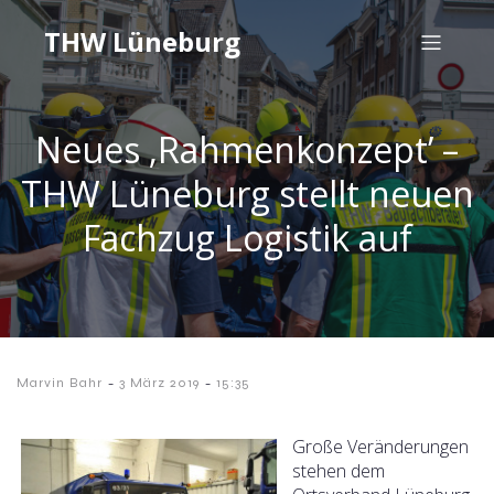
THW Lüneburg
Neues ‚Rahmenkonzept’ –
THW Lüneburg stellt neuen
Fachzug Logistik auf
-
-
Marvin Bahr
3 März 2019
15:35
Große Veränderungen
stehen dem