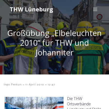
THW Lüneburg
Großübung „Elbeleuchten
2010“ für THW und
Johanniter
-
-
Ingo Perkun
11 April 2010
12:47
Die THW
Ortsverbände