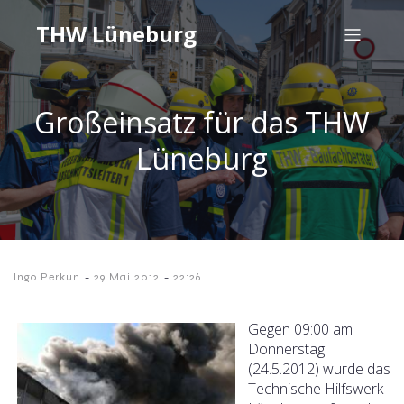
THW Lüneburg
Großeinsatz für das THW
Lüneburg
-
-
Ingo Perkun
29 Mai 2012
22:26
Gegen 09:00 am
Donnerstag
(24.5.2012) wurde das
Technische Hilfswerk