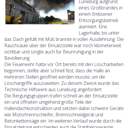
Lüneburg aufgrund
eines Großbrandes in
einem Embsener
Entsorgungsbetrieb
alarmiert. Eine
Lagerhalle, bis unter
das Dach gefüllt mit Müll, brannte in voller Ausdehnung. Die
Rauchsäule über der Einsatzstelle war noch kilometerweit
sichtbar und sorgte auch für Beunruhigung in der
Bevölkerung.
Die Feuerwehr hatte vor Ort bereits mit den Löscharbeiten
begonnen, stellte aber schnell fest, dass die Halle an
mehreren Stellen geöffnet werden musste, um die
Löschangriffe auszuweiten. Zu diesem Zweck wurde das
Technische Hilfswerk aus Lüneburg angefordert.
Die Bergungsgruppen trafen schnell an der Einsatzstelle
ein und öffneten umgehend große Teile der
Hallendachkonstruktion und setzten dabei schwere Geräte
wie Motortrennschleifer, Brennschneidgerät und
Betonkettensäge ein. Im weiteren Verlauf wurde durch die
Einsatzleitung entschieden auch die Stahlbetonwände