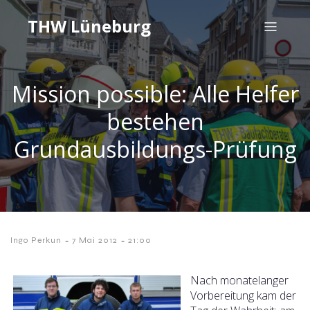
THW Lüneburg
Mission possible: Alle Helfer
bestehen
Grundausbildungs-Prüfung
-
-
Ingo Perkun
7 Mai 2012
21:00
Nach monatelanger
Vorbereitung kam der