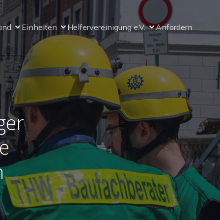
and
Einheiten
Helfervereinigung e.V.
Anfordern
ger
he
n