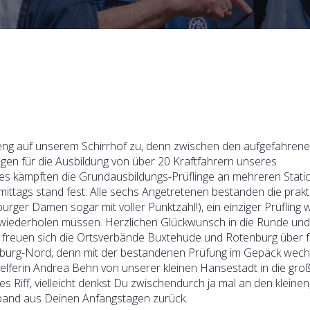
 eng auf unserem Schirrhof zu, denn zwischen den aufgefahren
en für die Ausbildung von über 20 Kraftfahrern unseres
es kämpften die Grundausbildungs-Prüflinge an mehreren Stati
ittags stand fest: Alle sechs Angetretenen bestanden die prak
ger Damen sogar mit voller Punktzahl!), ein einziger Prüfling 
l wiederholen müssen. Herzlichen Glückwunsch in die Runde un
ns freuen sich die Ortsverbände Buxtehude und Rotenburg über f
burg-Nord, denn mit der bestandenen Prüfung im Gepäck wechs
lferin Andrea Behn von unserer kleinen Hansestadt in die gro
s Riff, vielleicht denkst Du zwischendurch ja mal an den kleinen,
band aus Deinen Anfangstagen zurück.