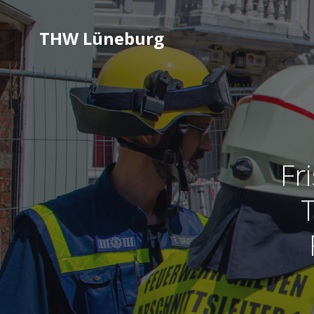
THW Lüneburg
Fr
T