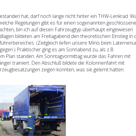
standen hat, darf noch lange nicht hinter ein THW-Lenkrad. 
welche Regelungen gibt es für einen sogenannten geschlossen
eachten, bin ich auf diesen Fahrzeugtyp überhaupt eingewiesen
lagen bildeten am Freitagabend den theoretischen Einstieg in 
ührerbereiches. (Zeitgleich liefen unsere Minis beim Laternen
egen.) Praktischer ging es am Sonnabend zu, als z.B.
m Plan standen. Am Sonntagvormittag wurde das Fahren mit
ger trainiert. Den Abschluß bildete die Kolonnenfahrt mit
rzeugbesatzungen zeigen konnten, was sie gelernt hatten.