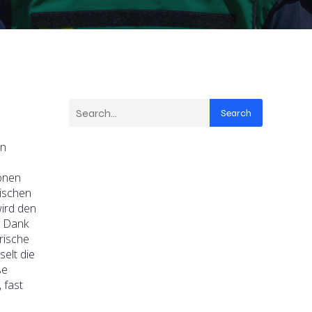
Search
en
onen
tischen
wird den
d Dank
rische
elt die
ße
 fast