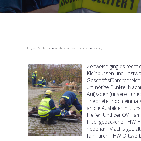
-
-
Ingo Perkun
9 November 2014
22:39
Zeitweise ging es recht
Kleinbussen und Lastwag
Geschäftsführerbereich
um nötige Punkte. Nachm
Aufgaben (unsere Lünebur
Theorieteil noch einma
an die Ausbilder; mit u
Helfer. Und der OV Ham
frischgebackene THW-He
nebenan. Mach’s gut, alte
familiären THW-Ortsver