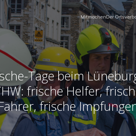
Mitmachen
Der Ortsverb
ische-Tage beim Lünebur
HW: frische Helfer, frisc
Fahrer, frische Impfunge