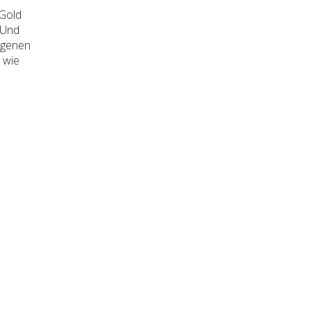
 Gold
 Und
eigenen
 wie