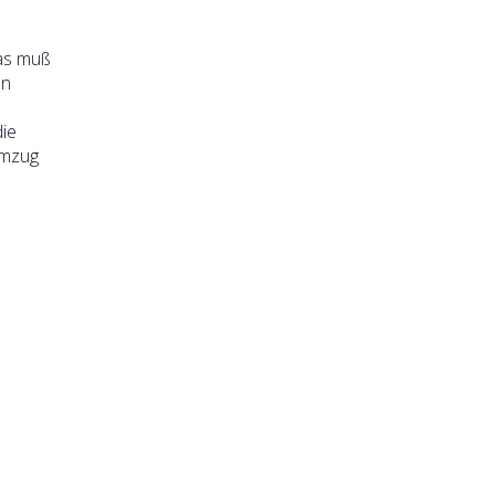
Was muß
en
die
umzug