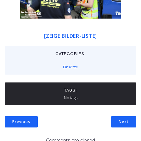
[ZEIGE BILDER-LISTE]
CATEGORIES:
Einsätze
TAGS:
No tags
Previous
Next
Comments are closed