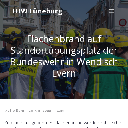
THW Lüneburg
Flächenbrand auf
Standortübungsplatz der
Bundeswehr in Wendisch
Evern
-
-
Malte Bahr
20 Mai 2022
14:26
Zu einem ausgedehnten Flächenbrand wurden zahlreiche