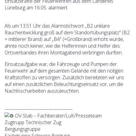
Einsatzkräfte der Feuerwehren aus dem Landkreis
Lüneburg am 16.05. alarmiert.
Als um 13.51 Uhr das Alarmstichwort „B2 unklare
Rauchentwicklung groß auf dem Standortübungsplatz“ (B2
= mittlerer Brand) auf „B4“ (=Großbrand) erhöht wurde,
ahnte noch keiner, wie die Helferinnen und Helfer des
Ortsverbandes ihren Montagabend verbringen durften.
Einsatzaufgabe war, die Fahrzeuge und Pumpen der
Feuerwehr auf dem gesamten Gelände mit den nötigen
Kraftstoffen zu versorgen. Zusätzlich bereiteten wir uns
auf einen zusätzlichen Beleuchtungseinsatz vor, um die
Nachlöscharbeiten auszuleuchten.
——————————————
OV-Stab – Fachberater/LuK/Presseteam
Zugtrupp Technischer Zug
Bergungsgruppe
Fachgruppe Schwere Bergung