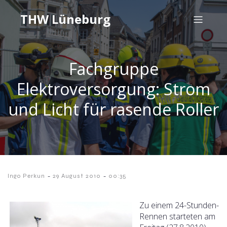
THW Lüneburg
Fachgruppe
Elektroversorgung: Strom
und Licht für rasende Roller
-
-
Ingo Perkun
29 August 2010
00:35
Zu einem 24-Stunden-
Rennen starteten am