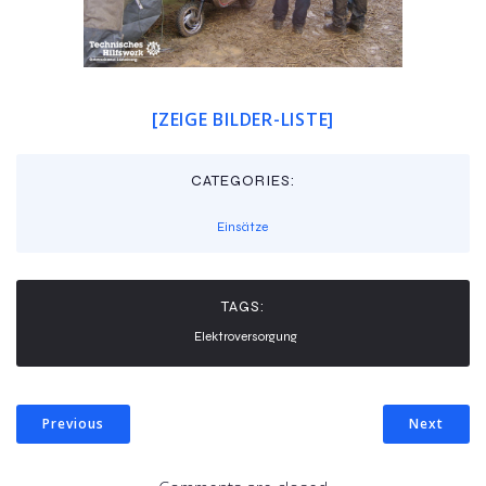
[ZEIGE BILDER-LISTE]
CATEGORIES:
Einsätze
TAGS:
Elektroversorgung
Previous
Next