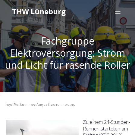
THW Lüneburg
Fachgruppe
Elektroversorgung: Strom
und Licht für rasende Roller
-
-
Ingo Perkun
29 August 2010
00:35
Zu einem 24-Stunden-
Rennen starteten am