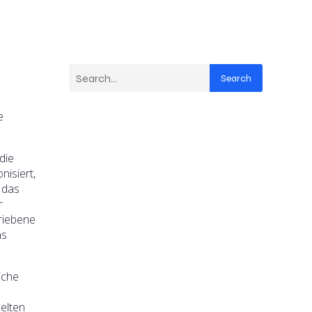
Search
e
die
isiert,
 das
r
riebene
as
iche
elten