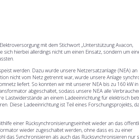
lektroversorgung mit dem Stichwort „Unterstützung Avacon,
 sich hierbei allerdings nicht um einen Einsatz, sondern um ein
ussten.
gespeist werden. Dazu wurde unsere Netzersatzanlage (NEA) an 
tion nicht vom Netz getrennt war, wurde unsere Anlage synchron
romnetz liefert. So konnten wir mit unserer NEA bis zu 160 kW in
ansformator abgeschaltet, sodass unsere NEA alle Verbrauche
 Lastwiderstände an einem Ladeeinrichtung für elektrisch bet
en. Diese Ladeeinrichtung ist Teil eines Forschungsprojekts, d
ilfe einer Rücksynchronisierungseinheit wieder an das öffentl
ormator wieder zugeschaltet werden, ohne dass es zu einer
l das Synchronisieren als auch das Rücksynchronisieren nur s