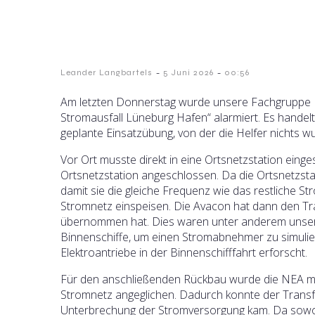
-
-
Leander Langbartels
5 Juni 2026
00:56
Am letzten Donnerstag wurde unsere Fachgruppe E
Stromausfall Lüneburg Hafen“ alarmiert. Es handelte
geplante Einsatzübung, von der die Helfer nichts w
Vor Ort musste direkt in eine Ortsnetzstation ein
Ortsnetzstation angeschlossen. Da die Ortsnetzsta
damit sie die gleiche Frequenz wie das restliche St
Stromnetz einspeisen. Die Avacon hat dann den Tr
übernommen hat. Dies waren unter anderem unsere
Binnenschiffe, um einen Stromabnehmer zu simulier
Elektroantriebe in der Binnenschifffahrt erforscht.
Für den anschließenden Rückbau wurde die NEA mith
Stromnetz angeglichen. Dadurch konnte der Transf
Unterbrechung der Stromversorgung kam. Da sowoh