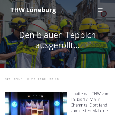
THW Lüneburg
Den blauen Teppich
ausgerollt…
-
-
Ingo Perkun
18 Mai 2009
20:40
…hatte das THW vom
15. bis 17. Mai in
Chemnitz. Dort fand
zum ersten Mal eine