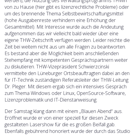
werden), die Nutzung des Verwaltungsprogramms THWin
von zu Hause (hier gibt es lizenzrechtliche Probleme) oder
um des brennende Thema Selbstbewirtschaftungsmittel
(hohe Ausgabenreste verhindern eine Erhöhung der
Gesamtmittel). Mit Interesse wurde auch die Andeutung
aufgenommen das wir vielleicht bald wieder über eine
eigene THW-Zeitschrift verfügen werden. Leider reichte die
Zeit bei weitem nicht aus um alle Fragen zu beantworten.
Es bestand aber die Möglichkeit beim anschließenden
Stehempfang mit kompetenten Gesprächspartnern weiter
zu diskutieren. THW-Vizepräsident Schwierzcinski
vermittelte den Lüneburger Ortsbeauftragten dabei an den
für IT-Technik zuständigen Referatsleiter der THW-Leitung
Dr. Pleger. Mit diesem ergab sich ein intensives Gespräch
zum Thema Windows oder Linux, OpenSource-Software,
Lizenzproblematik und IT-Dienstanweisung.
Der Samstag klang dann mit einem „Blauen Abend“ aus.
Eröffnet wurde er von einer speziell für diesen Zweck
gestalteten Lasershow für die es großen Beifall gab.
Ebenfalls gebührend honoriert wurde der durch das Studio