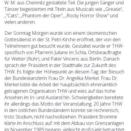
W. M. aus Chemnitz gestaltete Teil. Die jungen Sänger und
Tänzer begeisterten mit Titeln aus Musicals wie „Grease“,
„“Cats“, „Phantom der Oper“, „Rocky Horror Show“ und
vielen anderen.
Der Sonntag Morgen wurde von einem ökomenischen
Gottesdienst in der St. Petri Kirche eröffnet, der von den
Teilnehmern gut besucht wurde. Gestaltet wurde er THW-
spezifisch von Pfarrerin Juliane im Schla, Ortsbeauftragte
für Wetter (Ruhr), und Pater Vincens aus Berlin. Danach
sprach der Präsident in der Stadthalle zur Zukunft des
THW. Es folgte der Höhepunkt an diesem Tag: der Besuch
der Bundeskanzlerin Frau Dr. Angelika Merkel. Frau Dr.
Merkel lobte die Arbeit der hauptsächlich ehrenamtlich
getragenen Organisation THW und wies auf das hohe
Ansehen im In- und Ausland hin. Schwierigkeiten bereitete
ihr allerdings das Motto der Veranstaltung. 20 Jahre THW
in den östlichen Bundesländern konnte sie rechnerisch,
trotz Studium, nicht nachvollziehen. Präsident Bromme
klärte im Anschluss auf: mit dem Abbau von Grenzanlagen
im November 1989 begann, vielleicht großzügig betrachtet,