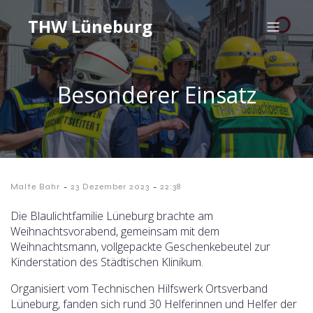
THW Lüneburg
Besonderer Einsatz
-
-
Malte Bahr
23 Dezember 2023
22:38
Die Blaulichtfamilie Lüneburg brachte am
Weihnachtsvorabend, gemeinsam mit dem
Weihnachtsmann, vollgepackte Geschenkebeutel zur
Kinderstation des Städtischen Klinikum.
Organisiert vom Technischen Hilfswerk Ortsverband
Lüneburg, fanden sich rund 30 Helferinnen und Helfer der