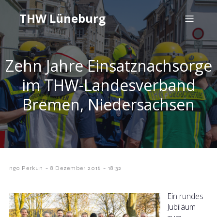
THW Lüneburg
Zehn Jahre Einsatznachsorge
im THW-Landesverband
Bremen, Niedersachsen
-
-
Ingo Perkun
8 Dezember 2016
18:32
Ein rundes
Jubiläum