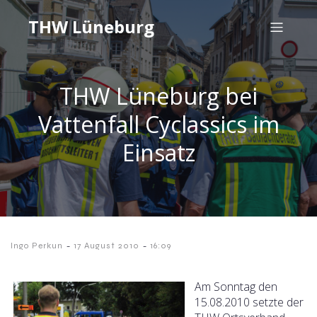
THW Lüneburg
THW Lüneburg bei
Vattenfall Cyclassics im
Einsatz
-
-
Ingo Perkun
17 August 2010
16:09
Am Sonntag den
15.08.2010 setzte der