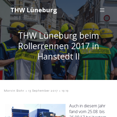
THW Lüneburg
THW Lüneburg beim
Rollerrennen 2017 in
Hanstedt II
-
-
Marvin Bahr
13 September 2017
19:19
Auch in diesem Jahr
fand vom 25.08. bis