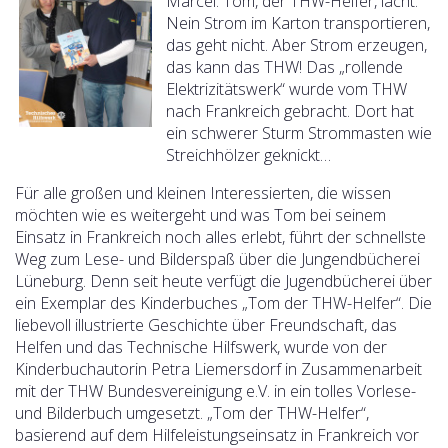
Marcel. Tom, der THW-Helfer, lacht.
Nein Strom im Karton transportieren,
das geht nicht. Aber Strom erzeugen,
das kann das THW! Das „rollende
Elektrizitätswerk“ wurde vom THW
nach Frankreich gebracht. Dort hat
ein schwerer Sturm Strommasten wie
Streichhölzer geknickt…
Für alle großen und kleinen Interessierten, die wissen
möchten wie es weitergeht und was Tom bei seinem
Einsatz in Frankreich noch alles erlebt, führt der schnellste
Weg zum Lese- und Bilderspaß über die Jungendbücherei
Lüneburg. Denn seit heute verfügt die Jugendbücherei über
ein Exemplar des Kinderbuches „Tom der THW-Helfer“.
Die
liebevoll illustrierte Geschichte über Freundschaft, das
Helfen und das Technische Hilfswerk, wurde von der
Kinderbuchautorin Petra Liemersdorf in Zusammenarbeit
mit der THW Bundesvereinigung e.V. in ein tolles Vorlese-
und Bilderbuch umgesetzt. „Tom der THW-Helfer“,
basierend auf dem Hilfeleistungseinsatz in Frankreich vor