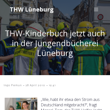
THW Lüneburg
THW-Kinderbuch jetzt auch
in der Jungendbücherei
Lüneburg
-
-
Ingo Perkun
28 April 2010
19:41
„Wie, habt ihr etwa den Strom aus
Deutschland mitgebracht?“, fragt