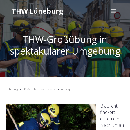
THW Lüneburg
THW-Großübung in
spektakulärer Umgebung
-
-
bahrm5
18 September 2014
10:44
Blaulicht
flackert
durch die
Nacht, man