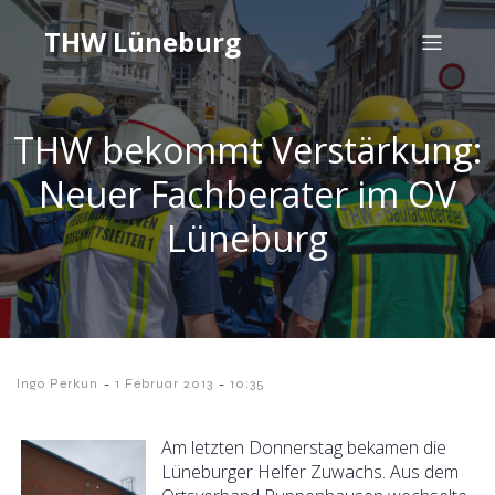
THW Lüneburg
THW bekommt Verstärkung:
Neuer Fachberater im OV
Lüneburg
-
-
Ingo Perkun
1 Februar 2013
10:35
Am letzten Donnerstag bekamen die
Lüneburger Helfer Zuwachs. Aus dem